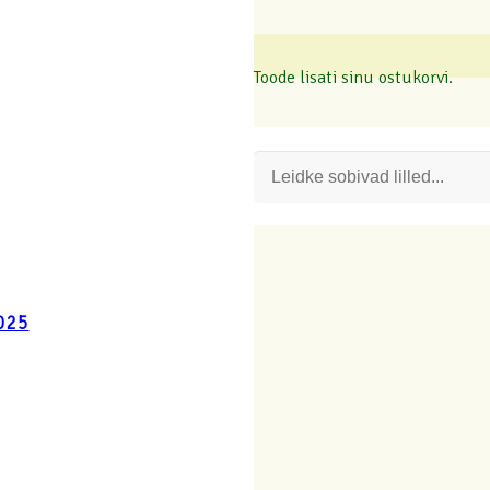
Toode
lisati sinu ostukorvi.
025