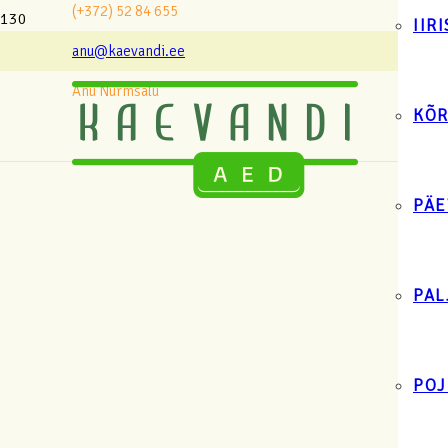
(+372) 52 84 655
IIR
anu@kaevandi.ee
Anu Nurmsalu
KÕR
PÄE
PAL
POJ