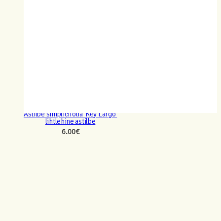
Astilbe simplicifolia ‘Key Largo’
lihtlehine astilbe
6.00
€