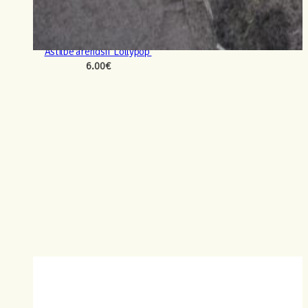
Astilbe arendsii ‘Lollypop’
6.00
€