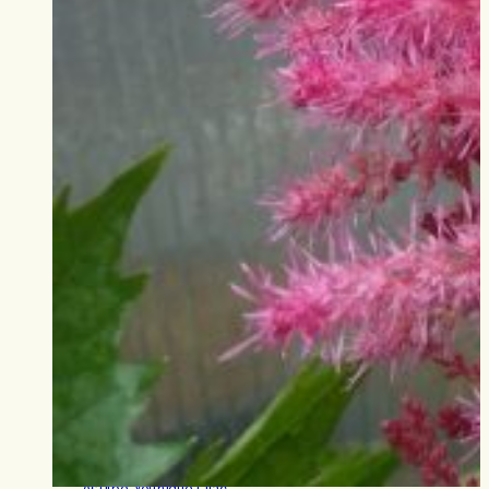
Astilbe ‘Younique Lilac’