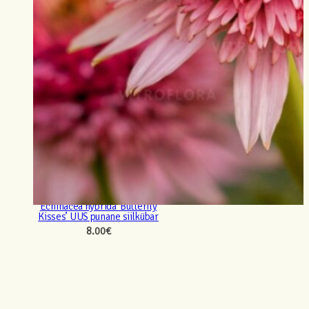
Echinacea hybrida ‘Butterfly
Kisses’ UUS punane siilkübar
8.00
€