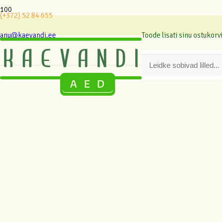
(+372) 52 84 655
anu@kaevandi.ee
Toode
lisati sinu ostukorvi