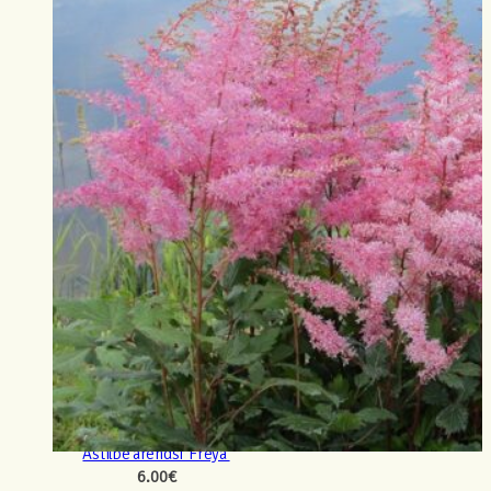
Astilbe arendsi ‘Freya’
6.00
€