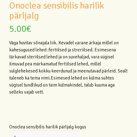
Onoclea sensibilis harilik
pärljalg
5.00
€
Väga huvitav sõnajala liik. Kevadel varane ärkaja millel on
kahesugused lehed :fertiilsed ja streriilsed. Esimesena
tärkavad steriilsed lehed ja on suvehaljad, vara sügisel
ilmuvad pea märkamatud fertiilsed lehed, millel
sulglehekesed kokku keerdunud ja meenutavad pärleid. Sealt
tuleneb ka tema nimi.Esimesed lehed on külma suhtes
sügisel tundlikud on taim külmakindel, talub kuuma aga
selleks vajab vett.
Onoclea sensibilis harilik pärljalg kogus