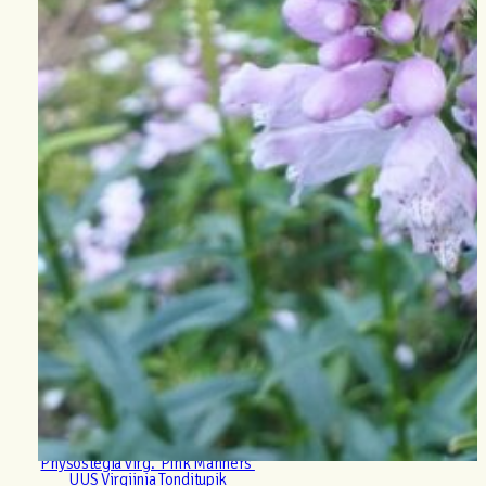
Physostegia virg. ‘Pink Manners’
UUS Virgiinia Tonditupik