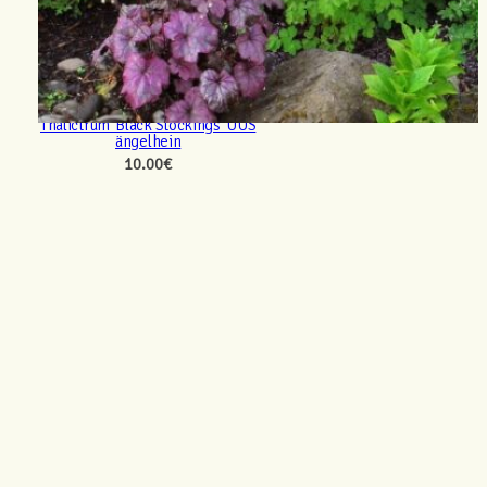
Thalictrum ‘Black Stockings’ UUS
ängelhein
10.00
€