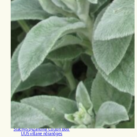
Stachys byzantina ‘Cotton Boll’
UUS villane nõianõges