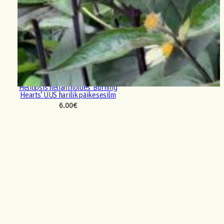
Heliopsis helianthoides ‘Burning
Hearts’ UUS harilik päikesesilm
6.00
€