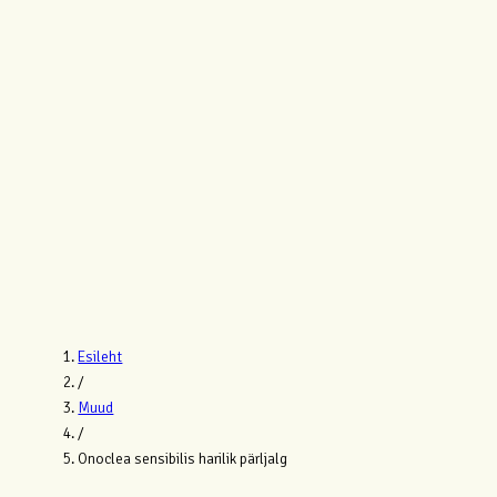
Esileht
/
Muud
/
Onoclea sensibilis harilik pärljalg