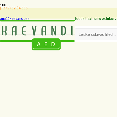
(+372) 52 84 655
anu@kaevandi.ee
Toode
lisati sinu ostukorvi