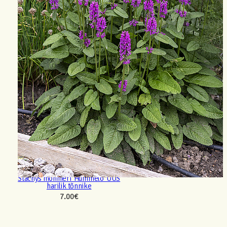
Stachys monnieri ‘Hummelo’ UUS
harilik tõnnike
7.00
€