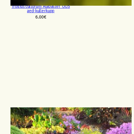
Trollius cultorum ‘Alabaster’ UUS
aed-kullerkupp
6.00
€