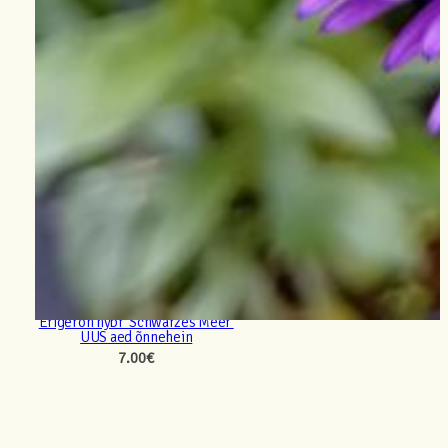
Erigeron hybr ‘Schwarzes Meer’
UUS aed õnnehein
7.00
€