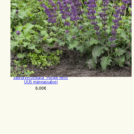
Salvia verticillata ‘ Purple Rein’
UUS männassalvei
6.00
€