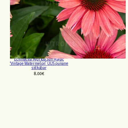
Echinacea hybrida Sun Magic
‘Vintage Watermelon’ UUS punane
siilkübar
8.00
€