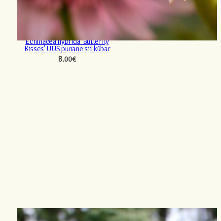
Echinacea hybrida ‘Butterfly
Kisses’ UUS punane siilkübar
8.00
€