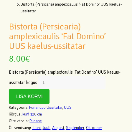
Bistorta (Persicaria) amplexicaulis ‘Fat Domino’ UUS kaelus-
ussitatar
Bistorta (Persicaria)
amplexicaulis ‘Fat Domino’
UUS kaelus-ussitatar
8.00
€
Bistorta (Persicaria) amplexicaulis 'Fat Domino' UUS kaelus-
ussitatar kogus
LISA KORVI
Kategooria:
Punanupp Ussitatar
,
UUS
Kõrgus:
kuni 120 cm
Õite värvus:
Punane
Õitsemisaeg:
Juuni
,
Juuli
,
August
,
September
,
Oktoober