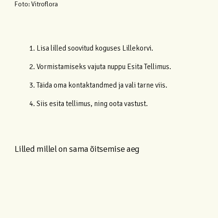
Foto:
Vitroflora
1. Lisa lilled soovitud koguses Lillekorvi.
2. Vormistamiseks vajuta nuppu Esita Tellimus.
3. Täida oma kontaktandmed ja vali tarne viis.
4. Siis esita tellimus, ning oota vastust.
Lilled millel on sama õitsemise aeg