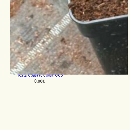
Hosta ‘Coast to Coast’ UUS
8.00
€