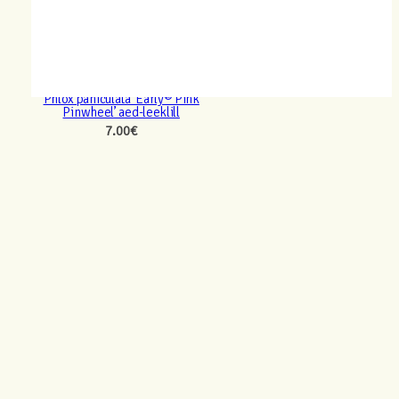
Phlox paniculata ‘Early® Pink
Pinwheel’ aed-leeklill
7.00
€