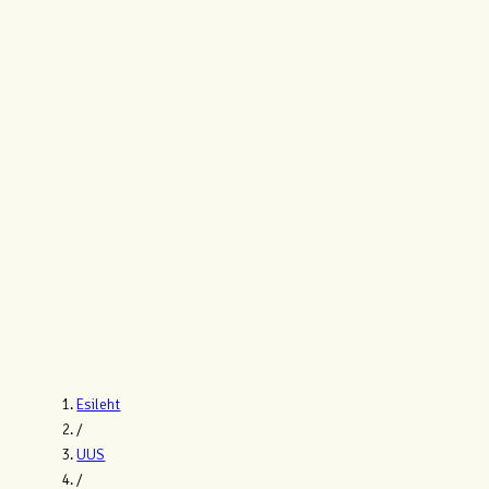
Esileht
/
UUS
/