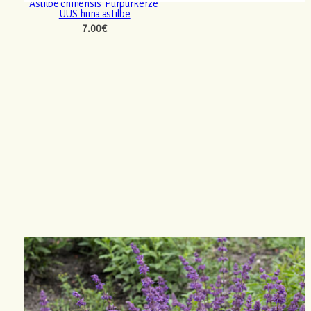
Astilbe chinensis ‘Purpurkerze’
UUS hiina astilbe
7.00
€