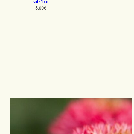
siilkübar
8.00
€