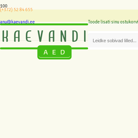
(+372) 52 84 655
anu@kaevandi.ee
Toode
lisati sinu ostukorvi