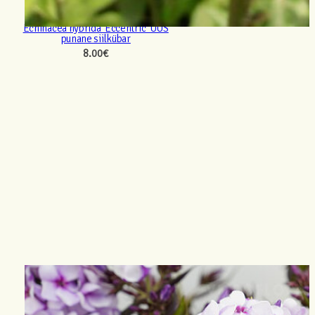
Echinacea hybrida ‘Eccentric’ UUS
punane siilkübar
8.00
€