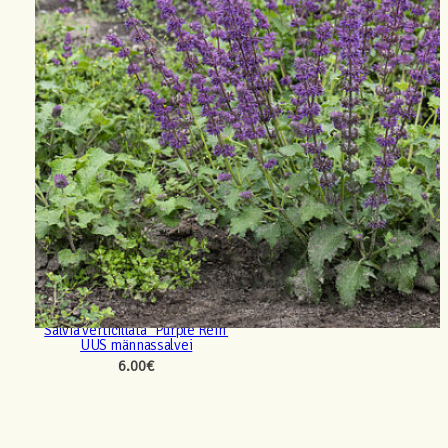
Salvia verticillata ‘ Purple Rein’
UUS männassalvei
6.00
€