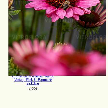
Echinacea hybrida Sun Magic
‘Vintage Pink’ UUS punane
siilkübar
8.00
€