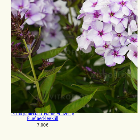
Phlox paniculata ‘Flame Heavenly
Blue’ aed-leeklill
7.00
€